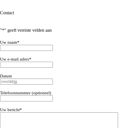
Contact
"
*
" geeft vereiste velden aan
Uw naam
*
Uw e-mail adres
*
Datum
MM
slash
DD
Telefoonnummer (optioneel)
slash
JJJJ
Uw bericht
*