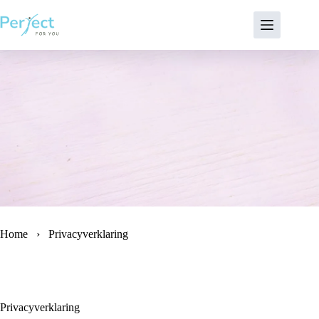
Ga
naar
de
inhoud
Home
›
Privacyverklaring
Privacyverklaring